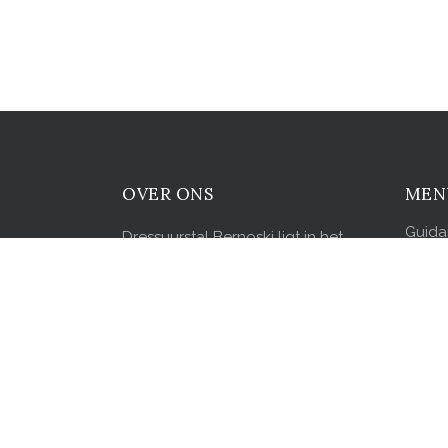
OVER ONS
MEN
Guid
Dressuurstal Bernoski ligt in het
Sales
recreatiegebied de Rottemeren, op
enkele minuten afstand van
Traini
Rotterdam en slechts 40 minuten
Fokker
van luchthaven Schiphol.
Board
Dressuurstal Bernoski staat voor
Gids
kwaliteit, professionaliteit en passie