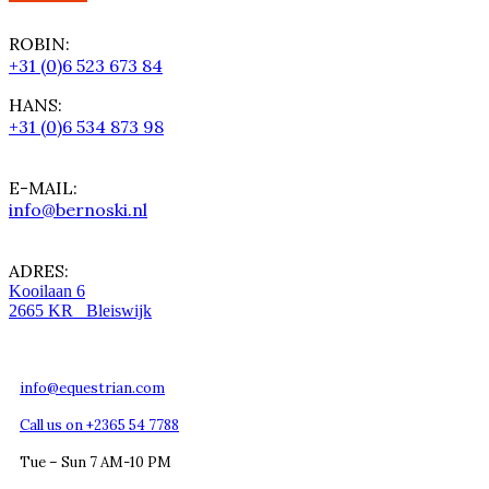
ROBIN:
+31 (0)6 523 673 84
HANS:
+31 (0)6 534 873 98
E-MAIL:
info@bernoski.nl
ADRES:
Kooilaan 6
2665 KR Bleiswijk
info@equestrian.com
Call us on +2365 54 7788
Tue – Sun 7 AM-10 PM