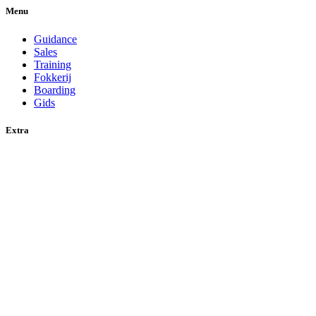
Menu
Guidance
Sales
Training
Fokkerij
Boarding
Gids
Extra
Contact
Privacybeleid
Disclaimer
Referenties
Locatie
Kooilaan 6, NL-2665 KR Bleiswijk