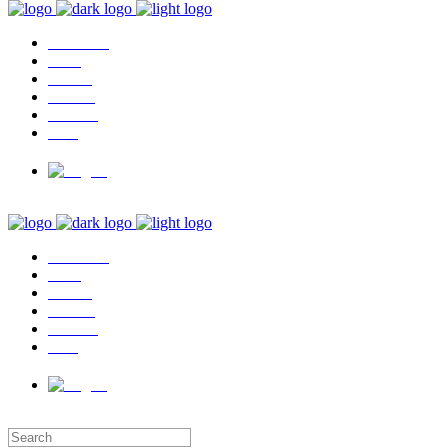
Guidance
Sales
Training
Fokkerij
Pension
Gids
Guidance
Sales
Training
Fokkerij
Pension
Gids