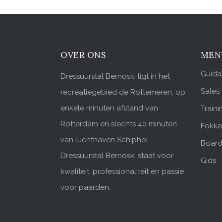
OVER ONS
MEN
Guid
Dressuurstal Bernoski ligt in het
Sales
recreatiegebied de Rottemeren, op
enkele minuten afstand van
Traini
Rotterdam en slechts 40 minuten
Fokker
van luchthaven Schiphol.
Board
Dressuurstal Bernoski staat voor
Gids
kwaliteit, professionaliteit en passie
voor paarden.