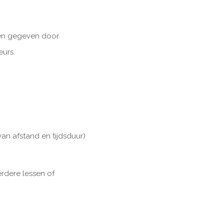
rden gegeven door
eurs.
van afstand en tijdsduur)
rdere lessen of