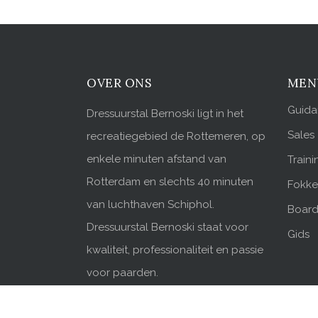
OVER ONS
MEN
Guid
Dressuurstal Bernoski ligt in het
Sales
recreatiegebied de Rottemeren, op
enkele minuten afstand van
Traini
Rotterdam en slechts 40 minuten
Fokker
van luchthaven Schiphol.
Board
Dressuurstal Bernoski staat voor
Gids
kwaliteit, professionaliteit en passie
voor paarden.